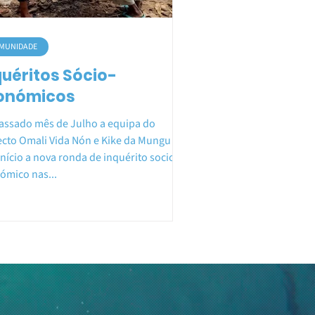
MUNIDADE
quéritos Sócio-
onómicos
assado mês de Julho a equipa do
ecto Omali Vida Nón e Kike da Mungu
início a nova ronda de inquérito socio
ómico nas...