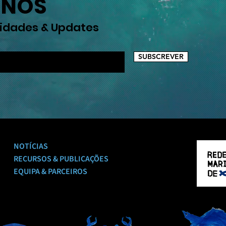
 NÓS
vidades & Updates
SUBSCREVER
NOTÍCIAS
RECURSOS & PUBLICAÇÕES
EQUIPA & PARCEIROS