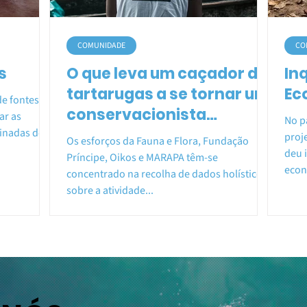
COMUNIDADE
CO
s
O que leva um caçador de
In
tartarugas a se tornar um
Ec
e fontes
conservacionista
ar as
No p
marinho?
inadas de
proj
Os esforços da Fauna e Flora, Fundação
deu 
Príncipe, Oikos e MARAPA têm-se
econ
concentrado na recolha de dados holísticos
sobre a atividade...